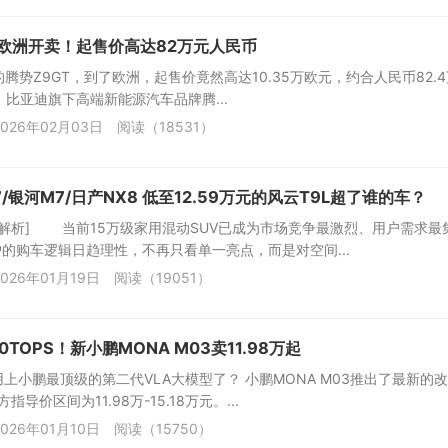
在欧洲开卖！起售价高达82万元人民币
的腾势Z9GT，到了欧洲，起售价竟然高达10.35万欧元，约合人民币82.4
，比亚迪旗下高端新能源汽车品牌腾...
026年02月03日
阅读（18531）
/银河M7/日产NX8 低至12.59万元的风云T9L超了谁的车？
车解析] 当前15万级家用混动SUV已成为市场竞争最激烈、用户需求最
的购车逻辑日趋理性，不再只看单一亮点，而是对空间...
026年01月19日
阅读（19051）
0TOPS！新小鹏MONA M03卖11.98万起
用上小鹏最顶级的第二代VLA大模型了？ 小鹏MONA M03推出了最新的
导价区间为11.98万-15.18万元。...
026年01月10日
阅读（15750）