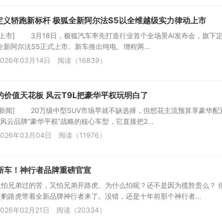
售定义轿跑新标杆 极狐全新阿尔法S5以全维越级实力律动上市
车上市] 3月18日，极狐汽车率先打造行业首个全场景AI发布会，旗下定位
全新阿尔法S5正式上市。新车推出纯电、增程两...
026年03月14日
阅读（16839）
V的价值天花板 风云T9L把豪华平权玩明白了
车新闻] 20万级中型SUV市场早就不缺选择，但想花主流预算享豪华配
风云品牌“豪华平权”战略的核心车型，它直接把2...
026年03月04日
阅读（11976）
新车！神行者品牌重磅官宣
又怕兄弟过的苦，又怕兄弟开路虎。为什么怕呢？还不是因为揽胜贵么？ 
豹路虎带着全新品牌神行者来了。没错，还是十年前那个神行者...
026年02月21日
阅读（20334）