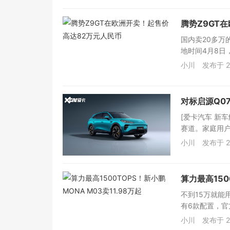
腾势Z9GT
国内卖20多万
地时间4月8日
小川
发布于 2
对标启源Q07
[爱卡汽车 新
赛道。家庭用户
小川
发布于 2
算力最高150
不到15万就能
有6款配置，官方指
小川
发布于 2