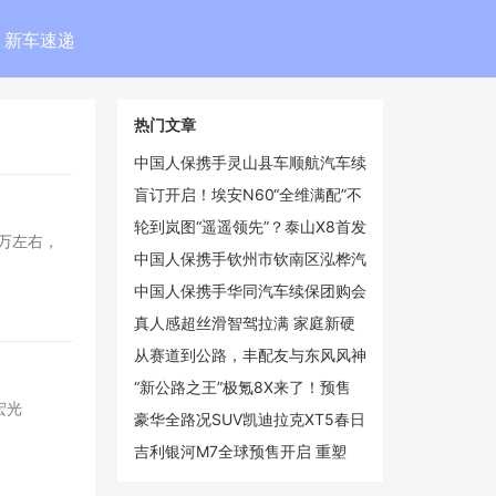
新车速递
热门文章
中国人保携手灵山县车顺航汽车续
保团购会
盲订开启！埃安N60“全维满配”不
再妥协
轮到岚图“遥遥领先”？泰山X8首发
0万左右，
华为2K双联屏
中国人保携手钦州市钦南区泓桦汽
车续保团购会
中国人保携手华同汽车续保团购会
真人感超丝滑智驾拉满 家庭新硬
派iCAR V27定档3月13日上市
从赛道到公路，丰配友与东风风神
L8共释“长距离”冠军哲学
“新公路之王”极氪8X来了！预售
宏光
37.68万起4月上市
豪华全路况SUV凯迪拉克XT5春日
焕新 第二代金身计划重磅上线
吉利银河M7全球预售开启 重塑
10-15万级市场价值格局