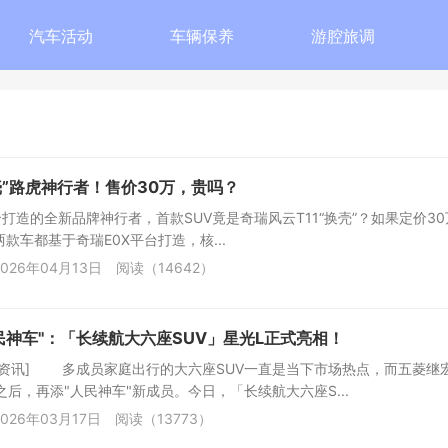
汽车活动
车辆保养
游腔旅调
换壳”路虎神行者！售价30万，贵吗？
打造的全新品牌神行者，首款SUV竟是奇瑞风云T11“换壳”？如果定价3
款车都基于奇瑞E0X平台打造，核...
026年04月13日
阅读（14642）
民神车"：「长续航大六座SUV」星光L正式亮相！
车资讯] 多成员家庭出行的大六座SUV一直是当下市场热点，而五菱继
果之后，再添"人民神车"新成员。今日，「长续航大六座S...
026年03月17日
阅读（13773）