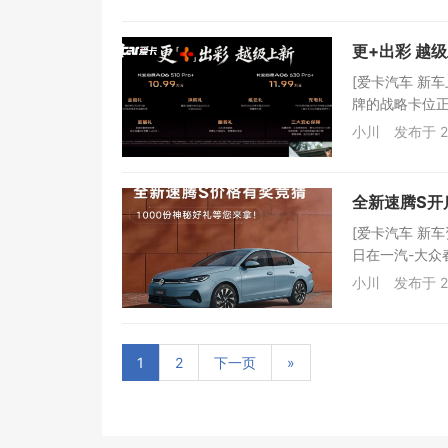
更+出彩 越
[爱卡汽车 新
牌的战略卡位正
小川
发布于 2
全新速腾S开
[爱卡汽车 新
日在一汽-大众
小川
发布于 2
1
2
下一页
»