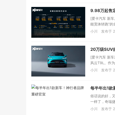
9.98万起
[爱卡汽车 新
能宽体轿跑”的
小川
发布于 2
20万级SU
[爱卡汽车 新
风云T9L。作为
小川
发布于 2
每半年出1款
俗话说的好，
一样了，奇瑞捷
小川
发布于 2