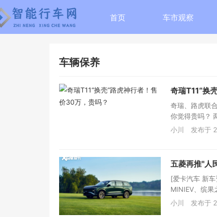
首页
车市观察
车辆保养
奇瑞T11“
奇瑞、路虎联合
你觉得贵吗？ 两
小川
发布于 2
五菱再推"人
[爱卡汽车 新
MINIEV、缤
小川
发布于 2