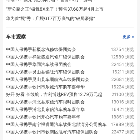
“新公路之王”极氪8X来了！预售37.68万起4月上市
华为首“境”秀：启境GT7百万底气的“破局豪赌”
车市观察
更多 »
中国人保携手新概念汽修续保团购会
13754 浏览
中国人保携手祥运盛通汽修厂续保团购会
12589 浏览
中国人保携手华同汽车续保团购会
22451 浏览
中国人保携手灵山县锦旺汽车续保团购会
16211 浏览
中国人保携手灵山县车顺航汽车续保团购会
22681 浏览
中国人保携手钦州市乐诚汽车购车嘉年华
16224 浏览
好开 好看 长续航，吉利博越REV预售12.79万元起
21100 浏览
中国人保携手浦北县东信汽车限时团购会
13016 浏览
中国人保携手浦北县东信汽车购车嘉年华
16421 浏览
中国人保携手钦州开心汽车购车嘉年华
18851 浏览
中国人保携手南宁福睿通汽车钦州北部湾分公司购车
17989 浏览
嘉年华
中国人保携手钦州市钦南区泓桦汽车续保团购会
22477 浏览