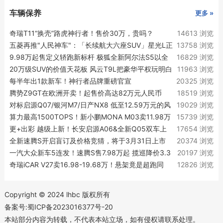
车辆保养
更多 »
奇瑞T11“换壳”路虎神行者！售价30万，贵吗？
14613 浏览
五菱再推"人民神车"：「长续航大六座SUV」星光L正
13758 浏览
式亮相！
9.98万起售定义轿跑新标杆 极狐全新阿尔法S5以全
16829 浏览
维越级实力律动上市
20万级SUV的价值天花板 风云T9L把豪华平权玩明白
11963 浏览
了
每半年出1款新车！神行者品牌重磅官宣
20325 浏览
腾势Z9GT在欧洲开卖！起售价高达82万元人民币
18519 浏览
对标启源Q07/银河M7/日产NX8 低至12.59万元的风
19029 浏览
云T9L超了谁的车？
算力最高1500TOPS！新小鹏MONA M03卖11.98万
15739 浏览
起
更+出彩 越级上新！长安启源A06&全新Q05双车上
17654 浏览
新实力越级
全新速腾S开启盲订及价格竞猜，将于3月31日上市
20374 浏览
一汽大众新车5连发！速腾S售7.98万起 揽巡降价3.3
20197 浏览
万
奇瑞iCAR V27卖16.98-19.68万！悬架竟是超跑同
12826 浏览
款？
Copyright © 2024 lhbc 版权所有
备案号:蜀ICP备2023016377号-20
本站部分内容为转载，不代表本站立场，如有侵权请联系处理。