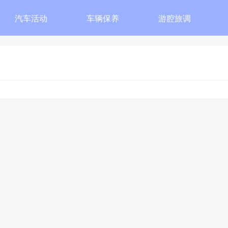
汽车活动
车辆保养
游腔旅调