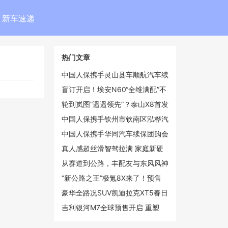
新车速递
热门文章
中国人保携手灵山县车顺航汽车续
保团购会
盲订开启！埃安N60“全维满配”不
再妥协
轮到岚图“遥遥领先”？泰山X8首发
华为2K双联屏
中国人保携手钦州市钦南区泓桦汽
车续保团购会
中国人保携手华同汽车续保团购会
真人感超丝滑智驾拉满 家庭新硬
派iCAR V27定档3月13日上市
从赛道到公路，丰配友与东风风神
L8共释“长距离”冠军哲学
“新公路之王”极氪8X来了！预售
37.68万起4月上市
豪华全路况SUV凯迪拉克XT5春日
焕新 第二代金身计划重磅上线
吉利银河M7全球预售开启 重塑
10-15万级市场价值格局