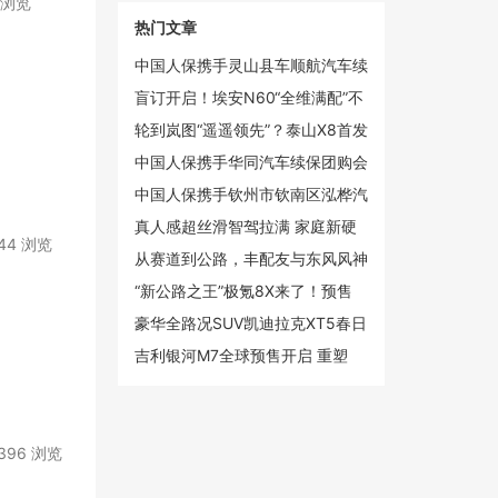
4 浏览
热门文章
中国人保携手灵山县车顺航汽车续
保团购会
盲订开启！埃安N60“全维满配”不
再妥协
轮到岚图“遥遥领先”？泰山X8首发
华为2K双联屏
中国人保携手华同汽车续保团购会
中国人保携手钦州市钦南区泓桦汽
车续保团购会
真人感超丝滑智驾拉满 家庭新硬
544 浏览
派iCAR V27定档3月13日上市
从赛道到公路，丰配友与东风风神
L8共释“长距离”冠军哲学
“新公路之王”极氪8X来了！预售
37.68万起4月上市
豪华全路况SUV凯迪拉克XT5春日
焕新 第二代金身计划重磅上线
吉利银河M7全球预售开启 重塑
10-15万级市场价值格局
396 浏览