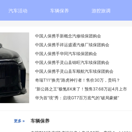
汽车活动
车辆保养
游腔旅调
中国人保携手新概念汽修续保团购会
中国人保携手祥运盛通汽修厂续保团购会
中国人保携手华同汽车续保团购会
中国人保携手灵山县锦旺汽车续保团购会
中国人保携手灵山县车顺航汽车续保团购会
奇瑞T11“换壳”路虎神行者！售价30万，贵吗？
“新公路之王”极氪8X来了！预售37.68万起4月上市
华为首“境”秀：启境GT7百万底气的“破局豪赌”
车辆保养
更多 »