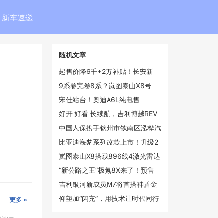
新车速递
随机文章
起售价降6千+2万补贴！长安新
UNI-Z混动最低9.89万
9系卷完卷8系？岚图泰山X8号
称“庭院级”大5座SUV
宋佳站台！奥迪A6L纯电售
30.98-43.98万 815km续航
好开 好看 长续航，吉利博越REV
预售12.79万元起
中国人保携手钦州市钦南区泓桦汽
车续保团购会
比亚迪海豹系列改款上市！升级2
代刀片电池+闪充
岚图泰山X8搭载896线4激光雷达
预计4月上市
“新公路之王”极氪8X来了！预售
37.68万起4月上市
吉利银河新成员M7将首搭神盾金
砖电池，225km纯电+1730km超
仰望加“闪充”，用技术让时代同行
更多 »
长续航
者告别等待