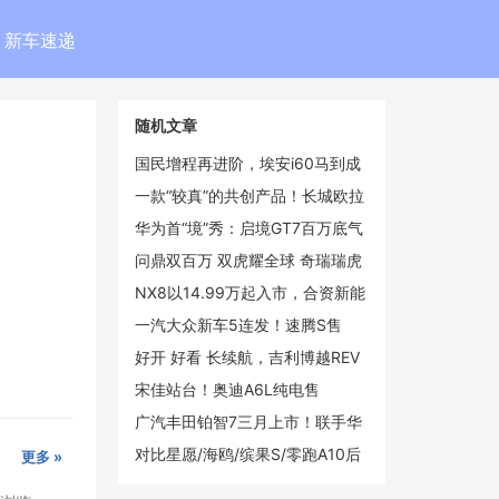
新车速递
随机文章
国民增程再进阶，埃安i60马到成
功版10.28万正式上市
一款“较真”的共创产品！长城欧拉
5限定版零售价13.38万元
华为首“境”秀：启境GT7百万底气
的“破局豪赌”
问鼎双百万 双虎耀全球 奇瑞瑞虎
7L、全新瑞虎7、瑞虎5运动版全
NX8以14.99万起入市，合资新能
球上市
源的“绝地反击”能否奏效？
一汽大众新车5连发！速腾S售
7.98万起 揽巡降价3.3万
好开 好看 长续航，吉利博越REV
预售12.79万元起
宋佳站台！奥迪A6L纯电售
30.98-43.98万 815km续航
广汽丰田铂智7三月上市！联手华
为Momenta小米
对比星愿/海鸥/缤果S/零跑A10后
更多 »
我们发现奇瑞QQ3改写了A0级纯