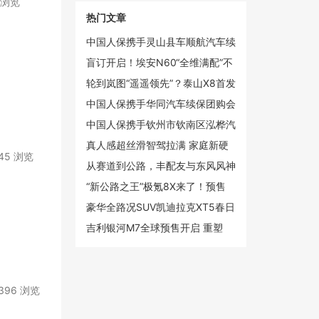
7 浏览
电竞争规则
热门文章
中国人保携手灵山县车顺航汽车续
保团购会
盲订开启！埃安N60“全维满配”不
再妥协
轮到岚图“遥遥领先”？泰山X8首发
华为2K双联屏
中国人保携手华同汽车续保团购会
中国人保携手钦州市钦南区泓桦汽
车续保团购会
真人感超丝滑智驾拉满 家庭新硬
545 浏览
派iCAR V27定档3月13日上市
从赛道到公路，丰配友与东风风神
L8共释“长距离”冠军哲学
“新公路之王”极氪8X来了！预售
37.68万起4月上市
豪华全路况SUV凯迪拉克XT5春日
焕新 第二代金身计划重磅上线
吉利银河M7全球预售开启 重塑
10-15万级市场价值格局
396 浏览