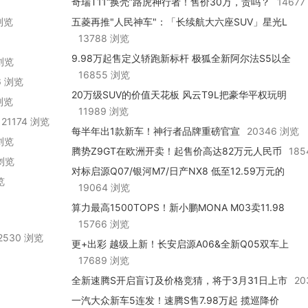
奇瑞T11“换壳”路虎神行者！售价30万，贵吗？
1467
 浏览
五菱再推"人民神车"：「长续航大六座SUV」星光L
正式亮相！
13788 浏览
9.98万起售定义轿跑新标杆 极狐全新阿尔法S5以全
 浏览
维越级实力律动上市
16855 浏览
6 浏览
20万级SUV的价值天花板 风云T9L把豪华平权玩明
 浏览
白了
11989 浏览
21174 浏览
每半年出1款新车！神行者品牌重磅官宣
20346 浏览
 浏览
腾势Z9GT在欧洲开卖！起售价高达82万元人民币
18
 浏览
对标启源Q07/银河M7/日产NX8 低至12.59万元的
览
风云T9L超了谁的车？
19064 浏览
算力最高1500TOPS！新小鹏MONA M03卖11.98
万起
15766 浏览
2530 浏览
更+出彩 越级上新！长安启源A06&全新Q05双车上
新实力越级
17689 浏览
全新速腾S开启盲订及价格竞猜，将于3月31日上市
20
一汽大众新车5连发！速腾S售7.98万起 揽巡降价