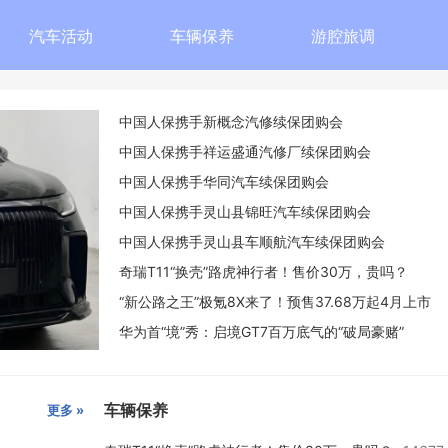
汽车活动
车辆保养
游腔旅调
中国人保携手新概念汽修续保团购会
中国人保携手祥运盛通汽修厂续保团购会
中国人保携手华同汽车续保团购会
中国人保携手灵山县锦旺汽车续保团购会
中国人保携手灵山县车顺航汽车续保团购会
奇瑞T11“换壳”路虎神行者！售价30万，贵吗？
“新公路之王”极氪8X来了！预售37.68万起4月上市
华为首“境”秀：启境GT7百万底气的“破局豪赌”
车辆保养
更多 »