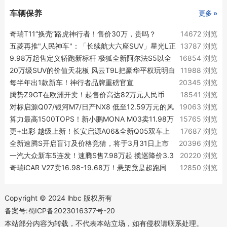
车辆保养
更多 »
奇瑞T11“换壳”路虎神行者！售价30万，贵吗？
14672 浏览
五菱再推"人民神车"：「长续航大六座SUV」星光L正
13787 浏览
式亮相！
9.98万起售定义轿跑新标杆 极狐全新阿尔法S5以全
16854 浏览
维越级实力律动上市
20万级SUV的价值天花板 风云T9L把豪华平权玩明白
11988 浏览
了
每半年出1款新车！神行者品牌重磅官宣
20345 浏览
腾势Z9GT在欧洲开卖！起售价高达82万元人民币
18541 浏览
对标启源Q07/银河M7/日产NX8 低至12.59万元的风
19063 浏览
云T9L超了谁的车？
算力最高1500TOPS！新小鹏MONA M03卖11.98万
15765 浏览
起
更+出彩 越级上新！长安启源A06&全新Q05双车上
17687 浏览
新实力越级
全新速腾S开启盲订及价格竞猜，将于3月31日上市
20396 浏览
一汽大众新车5连发！速腾S售7.98万起 揽巡降价3.3
20220 浏览
万
奇瑞iCAR V27卖16.98-19.68万！悬架竟是超跑同
12850 浏览
款？
Copyright © 2024 lhbc 版权所有
备案号:蜀ICP备2023016377号-20
本站部分内容为转载，不代表本站立场，如有侵权请联系处理。