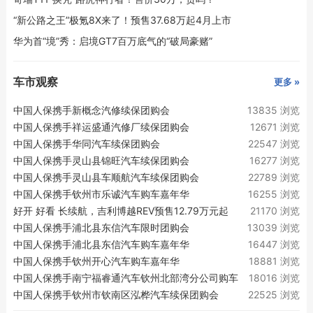
“新公路之王”极氪8X来了！预售37.68万起4月上市
华为首“境”秀：启境GT7百万底气的“破局豪赌”
车市观察
更多 »
中国人保携手新概念汽修续保团购会
13835 浏览
中国人保携手祥运盛通汽修厂续保团购会
12671 浏览
中国人保携手华同汽车续保团购会
22547 浏览
中国人保携手灵山县锦旺汽车续保团购会
16277 浏览
中国人保携手灵山县车顺航汽车续保团购会
22789 浏览
中国人保携手钦州市乐诚汽车购车嘉年华
16255 浏览
好开 好看 长续航，吉利博越REV预售12.79万元起
21170 浏览
中国人保携手浦北县东信汽车限时团购会
13039 浏览
中国人保携手浦北县东信汽车购车嘉年华
16447 浏览
中国人保携手钦州开心汽车购车嘉年华
18881 浏览
中国人保携手南宁福睿通汽车钦州北部湾分公司购车
18016 浏览
嘉年华
中国人保携手钦州市钦南区泓桦汽车续保团购会
22525 浏览