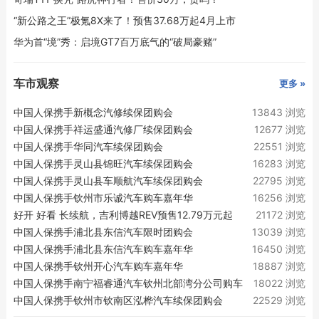
“新公路之王”极氪8X来了！预售37.68万起4月上市
华为首“境”秀：启境GT7百万底气的“破局豪赌”
车市观察
更多 »
中国人保携手新概念汽修续保团购会
13843 浏览
中国人保携手祥运盛通汽修厂续保团购会
12677 浏览
中国人保携手华同汽车续保团购会
22551 浏览
中国人保携手灵山县锦旺汽车续保团购会
16283 浏览
中国人保携手灵山县车顺航汽车续保团购会
22795 浏览
中国人保携手钦州市乐诚汽车购车嘉年华
16256 浏览
好开 好看 长续航，吉利博越REV预售12.79万元起
21172 浏览
中国人保携手浦北县东信汽车限时团购会
13039 浏览
中国人保携手浦北县东信汽车购车嘉年华
16450 浏览
中国人保携手钦州开心汽车购车嘉年华
18887 浏览
中国人保携手南宁福睿通汽车钦州北部湾分公司购车
18022 浏览
嘉年华
中国人保携手钦州市钦南区泓桦汽车续保团购会
22529 浏览