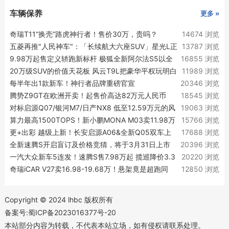
车辆保养
更多 »
奇瑞T11“换壳”路虎神行者！售价30万，贵吗？
14674 浏览
五菱再推"人民神车"：「长续航大六座SUV」星光L正
13787 浏览
式亮相！
9.98万起售定义轿跑新标杆 极狐全新阿尔法S5以全
16855 浏览
维越级实力律动上市
20万级SUV的价值天花板 风云T9L把豪华平权玩明白
11989 浏览
了
每半年出1款新车！神行者品牌重磅官宣
20346 浏览
腾势Z9GT在欧洲开卖！起售价高达82万元人民币
18545 浏览
对标启源Q07/银河M7/日产NX8 低至12.59万元的风
19063 浏览
云T9L超了谁的车？
算力最高1500TOPS！新小鹏MONA M03卖11.98万
15766 浏览
起
更+出彩 越级上新！长安启源A06&全新Q05双车上
17688 浏览
新实力越级
全新速腾S开启盲订及价格竞猜，将于3月31日上市
20396 浏览
一汽大众新车5连发！速腾S售7.98万起 揽巡降价3.3
20220 浏览
万
奇瑞iCAR V27卖16.98-19.68万！悬架竟是超跑同
12850 浏览
款？
Copyright © 2024 lhbc 版权所有
备案号:蜀ICP备2023016377号-20
本站部分内容为转载，不代表本站立场，如有侵权请联系处理。