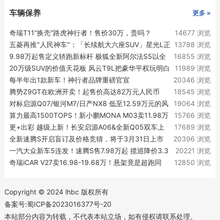
车辆保养
更多 »
奇瑞T11“换壳”路虎神行者！售价30万，贵吗？
14677 浏览
五菱再推"人民神车"：「长续航大六座SUV」星光L正
13788 浏览
式亮相！
9.98万起售定义轿跑新标杆 极狐全新阿尔法S5以全
16855 浏览
维越级实力律动上市
20万级SUV的价值天花板 风云T9L把豪华平权玩明白
11989 浏览
了
每半年出1款新车！神行者品牌重磅官宣
20346 浏览
腾势Z9GT在欧洲开卖！起售价高达82万元人民币
18545 浏览
对标启源Q07/银河M7/日产NX8 低至12.59万元的风
19064 浏览
云T9L超了谁的车？
算力最高1500TOPS！新小鹏MONA M03卖11.98万
15766 浏览
起
更+出彩 越级上新！长安启源A06&全新Q05双车上
17689 浏览
新实力越级
全新速腾S开启盲订及价格竞猜，将于3月31日上市
20396 浏览
一汽大众新车5连发！速腾S售7.98万起 揽巡降价3.3
20221 浏览
万
奇瑞iCAR V27卖16.98-19.68万！悬架竟是超跑同
12850 浏览
款？
Copyright © 2024 lhbc 版权所有
备案号:蜀ICP备2023016377号-20
本站部分内容为转载，不代表本站立场，如有侵权请联系处理。