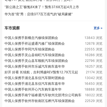
“新公路之王”极氪8X来了！预售37.68万起4月上市
华为首“境”秀：启境GT7百万底气的“破局豪赌”
车市观察
更多 »
中国人保携手新概念汽修续保团购会
13843 浏览
中国人保携手祥运盛通汽修厂续保团购会
12678 浏览
中国人保携手华同汽车续保团购会
22555 浏览
中国人保携手灵山县锦旺汽车续保团购会
16286 浏览
中国人保携手灵山县车顺航汽车续保团购会
22796 浏览
中国人保携手钦州市乐诚汽车购车嘉年华
16257 浏览
好开 好看 长续航，吉利博越REV预售12.79万元起
21174 浏览
中国人保携手浦北县东信汽车限时团购会
13042 浏览
中国人保携手浦北县东信汽车购车嘉年华
16450 浏览
中国人保携手钦州开心汽车购车嘉年华
18888 浏览
中国人保携手南宁福睿通汽车钦州北部湾分公司购车
18022 浏览
嘉年华
中国人保携手钦州市钦南区泓桦汽车续保团购会
22529 浏览