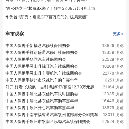
“新公路之王”极氪8X来了！预售37.68万起4月上市
华为首“境”秀：启境GT7百万底气的“破局豪赌”
车市观察
更多 »
中国人保携手新概念汽修续保团购会
13826 浏览
中国人保携手祥运盛通汽修厂续保团购会
12659 浏览
中国人保携手华同汽车续保团购会
22528 浏览
中国人保携手灵山县锦旺汽车续保团购会
16268 浏览
中国人保携手灵山县车顺航汽车续保团购会
22778 浏览
中国人保携手钦州市乐诚汽车购车嘉年华
16251 浏览
好开 好看 长续航，吉利博越REV预售12.79万元起
21164 浏览
中国人保携手浦北县东信汽车限时团购会
13035 浏览
中国人保携手浦北县东信汽车购车嘉年华
16446 浏览
中国人保携手钦州开心汽车购车嘉年华
18879 浏览
中国人保携手南宁福睿通汽车钦州北部湾分公司购车
18011 浏览
嘉年华
中国人保携手钦州市钦南区泓桦汽车续保团购会
22524 浏览