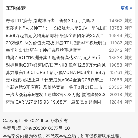
车辆保养
更多 »
奇瑞T11“换壳”路虎神行者！售价30万，贵吗？
14662 浏览
五菱再推"人民神车"：「长续航大六座SUV」星光L正
13783 浏览
式亮相！
9.98万起售定义轿跑新标杆 极狐全新阿尔法S5以全
16848 浏览
维越级实力律动上市
20万级SUV的价值天花板 风云T9L把豪华平权玩明白
11987 浏览
了
每半年出1款新车！神行者品牌重磅官宣
20342 浏览
腾势Z9GT在欧洲开卖！起售价高达82万元人民币
18538 浏览
对标启源Q07/银河M7/日产NX8 低至12.59万元的风
19058 浏览
云T9L超了谁的车？
算力最高1500TOPS！新小鹏MONA M03卖11.98万
15761 浏览
起
更+出彩 越级上新！长安启源A06&全新Q05双车上
17685 浏览
新实力越级
全新速腾S开启盲订及价格竞猜，将于3月31日上市
20395 浏览
一汽大众新车5连发！速腾S售7.98万起 揽巡降价3.3
20218 浏览
万
奇瑞iCAR V27卖16.98-19.68万！悬架竟是超跑同
12844 浏览
款？
Copyright © 2024 lhbc 版权所有
备案号:蜀ICP备2023016377号-20
本站部分内容为转载，不代表本站立场，如有侵权请联系处理。