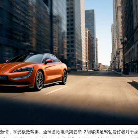
情，享受极致驾趣。全球首款电悬架云辇-Z能够满足驾驶爱好者对于