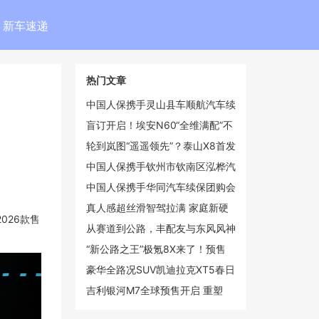
新车速递
热门文章
中国人保携手灵山县车顺航汽车续
保团购会
盲订开启！埃安N60“全维满配”不
再妥协
轮到岚图“遥遥领先”？泰山X8首发
华为2K双联屏
中国人保携手钦州市钦南区泓桦汽
车续保团购会
中国人保携手华同汽车续保团购会
真人感超丝滑智驾拉满 家庭新硬
026款售
派iCAR V27定档3月13日上市
从赛道到公路，丰配友与东风风神
L8共释“长距离”冠军哲学
“新公路之王”极氪8X来了！预售
37.68万起4月上市
豪华全路况SUV凯迪拉克XT5春日
焕新 第二代金身计划重磅上线
吉利银河M7全球预售开启 重塑
10-15万级市场价值格局