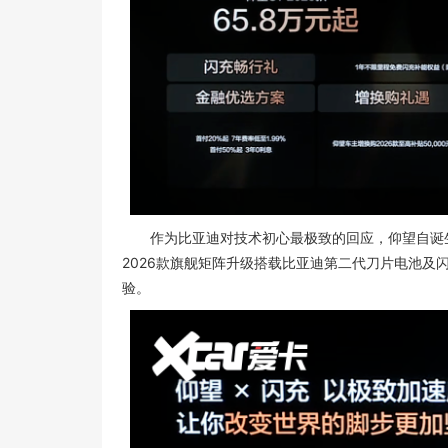
作为比亚迪对技术初心最极致的回应，仰望自诞生
2026款旗舰矩阵升级搭载比亚迪第二代刀片电池
验。