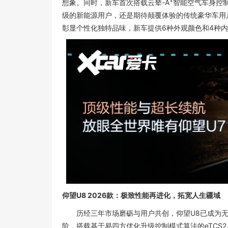
+
想象。同时，新车首次搭载云辇-A
智能空气车身控
级的新能源用户，还是期待颠覆体验的传统豪华车用户
彰显个性化独特品味，新车提供6种外观颜色和4种
仰望U8 2026款：极致性能再进化，拓宽人生疆域
历经三年市场磨砺与用户共创，仰望U8已成为无数越
阶，搭载基于易四方优化升级控制模式算法的eTCS