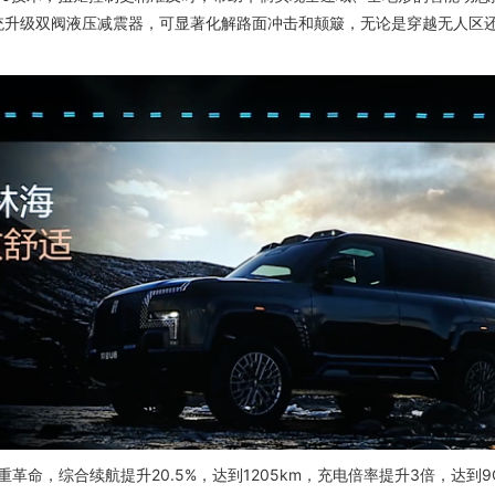
统升级双阀液压减震器，可显著化解路面冲击和颠簸，无论是穿越无人区
革命，综合续航提升20.5%，达到1205km，充电倍率提升3倍，达到9