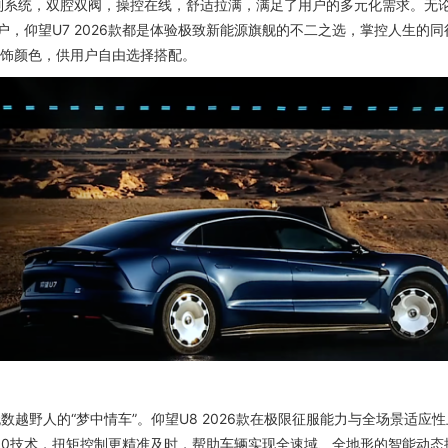
制系统，双腔双阀，操控在线，舒适拉满，满足了用户的多元化需求。无
，仰望U7 2026款都是体验极致新能源旗舰的不二之选，掌控人生的同
内饰颜色，供用户自由选择搭配。
野人的“梦中情车”。仰望U8 2026款在极限征服能力与全场景适应
2.0技术，扭矩控制更精准及时，帮助车辆实现全速域、全地形的智能动态