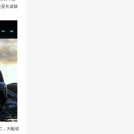
还是长途跋
C，大幅缩