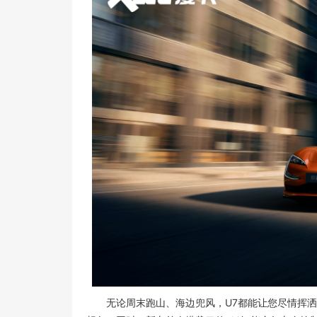
无论周末跑山、海边兜风，U7都能让您尽情挥洒激