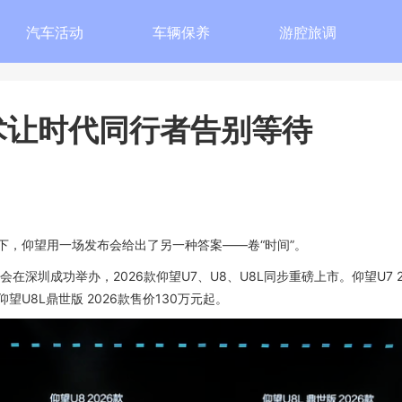
汽车活动
车辆保养
游腔旅调
术让时代同行者告别等待
，仰望用一场发布会给出了另一种答案——卷“时间”。
圳成功举办，2026款仰望U7、U8、U8L同步重磅上市。仰望U7 2
；仰望U8L鼎世版 2026款售价130万元起。